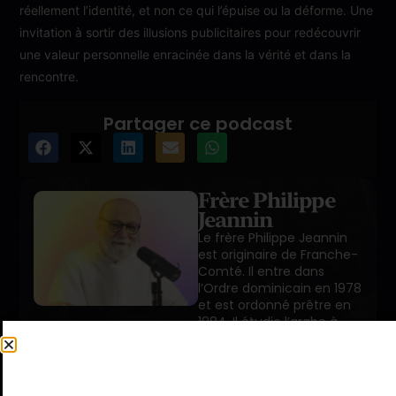
réellement l’identité, et non ce qui l’épuise ou la déforme. Une
invitation à sortir des illusions publicitaires pour redécouvrir
une valeur personnelle enracinée dans la vérité et dans la
rencontre.
Partager ce podcast
Frère Philippe
Jeannin
Le frère Philippe Jeannin
est originaire de Franche-
Comté. Il entre dans
l’Ordre dominicain en 1978
et est ordonné prêtre en
1984. Il étudie l’arabe à
Rome et au Caire. De
retour en France, il est
aumônier des artistes à
Lyon. Il anime ensuite et