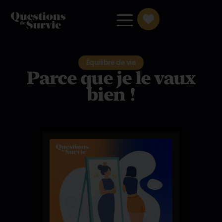
Équilibre de vie
Parce que je le vaux
bien !