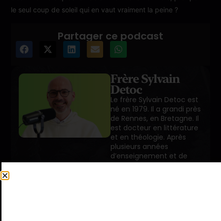
le seul coup de soleil qui en vaut vraiment la peine ?
Partager ce podcast
Frère Sylvain
Detoc
Le frère Sylvain Detoc est
né en 1979. Il a grandi près
de Rennes, en Bretagne. Il
est docteur en littérature
et en théologie. Après
plusieurs années
d’enseignement et de
recherche à La Sorbonne,
il entre chez les
dominicains en 2008 dans
la province de Toulouse. Il
est ordonné prêtre en
2015, puis étudie la […]