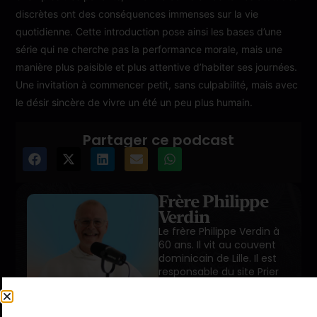
discrètes ont des conséquences immenses sur la vie
quotidienne. Cette introduction pose ainsi les bases d’une
série qui ne cherche pas la performance morale, mais une
manière plus paisible et plus attentive d’habiter ses journées.
Une invitation à commencer petit, sans culpabilité, mais avec
le désir sincère de vivre un été un peu plus humain.
Partager ce podcast
Frère Philippe
Verdin
Le frère Philippe Verdin à
60 ans. Il vit au couvent
dominicain de Lille. Il est
responsable du site Prier
dans la ville, qui propose
des outils pour aider à
prier et affermir la prière. Il