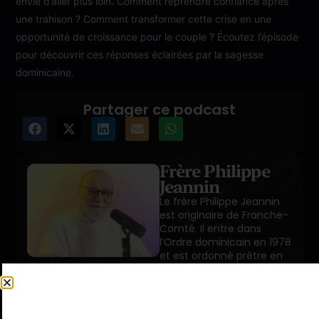
envie d’aller plus loin. Comment reprendre confiance après
une trahison ? Comment transformer cette crise en une
opportunité de croissance pour le couple ? Écoutez l’épisode
pour découvrir ces réponses éclairées par la sagesse
dominicaine.
Partager ce podcast
Frère Philippe
Jeannin
Le frère Philippe Jeannin
est originaire de Franche-
Comté. Il entre dans
l’Ordre dominicain en 1978
et est ordonné prêtre en
1984. Il étudie l’arabe à
Rome et au Caire. De
retour en France, il est
aumônier des artistes à